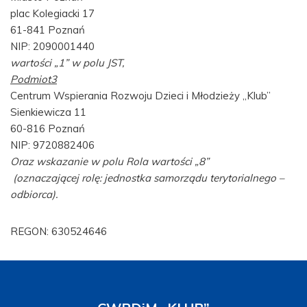
plac Kolegiacki 17
61-841 Poznań
NIP: 2090001440
wartości „1” w polu JST,
Podmiot3
Centrum Wspierania Rozwoju Dzieci i Młodzieży „Klub”
Sienkiewicza 11
60-816 Poznań
NIP: 9720882406
Oraz wskazanie w polu Rola wartości „8”
(oznaczającej rolę: jednostka samorządu terytorialnego –
odbiorca).
REGON: 630524646