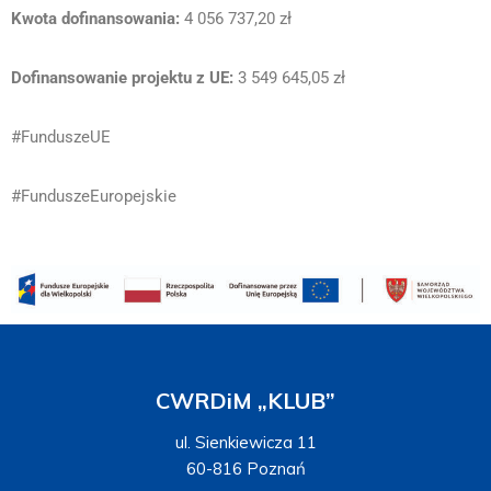
Kwota dofinansowania:
4 056 737,20 zł
Dofinansowanie projektu z UE:
3 549 645,05 zł
#FunduszeUE
#FunduszeEuropejskie
CWRDiM „KLUB”
ul. Sienkiewicza 11
60-816 Poznań